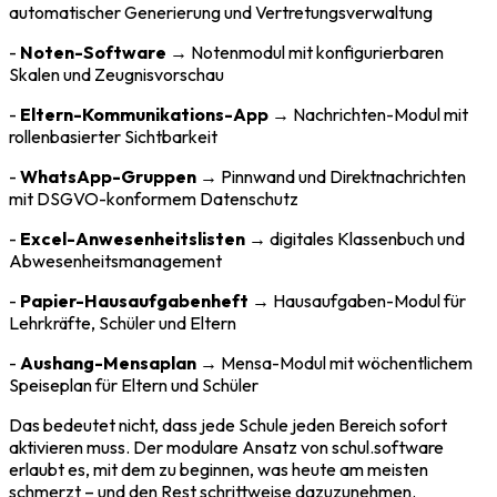
automatischer Generierung und Vertretungsverwaltung
-
Noten-Software
→ Notenmodul mit konfigurierbaren
Skalen und Zeugnisvorschau
-
Eltern-Kommunikations-App
→ Nachrichten-Modul mit
rollenbasierter Sichtbarkeit
-
WhatsApp-Gruppen
→ Pinnwand und Direktnachrichten
mit DSGVO-konformem Datenschutz
-
Excel-Anwesenheitslisten
→ digitales Klassenbuch und
Abwesenheitsmanagement
-
Papier-Hausaufgabenheft
→ Hausaufgaben-Modul für
Lehrkräfte, Schüler und Eltern
-
Aushang-Mensaplan
→ Mensa-Modul mit wöchentlichem
Speiseplan für Eltern und Schüler
Das bedeutet nicht, dass jede Schule jeden Bereich sofort
aktivieren muss. Der modulare Ansatz von schul.software
erlaubt es, mit dem zu beginnen, was heute am meisten
schmerzt – und den Rest schrittweise dazuzunehmen.